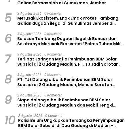
Galian Bermasalah di Gumukmas, Jember
5
3 Agustus 2026
0 Komentar
Merusak Ekosistem, Enak Emak Protes Tambang
Galian dugaan ilegal di Gumukmas Jember di
Hentikan Paksa
6
3 Agustus 2026
0 Komentar
Belasan Tambang Dugaan Ilegal di Bancar dan
Sekitarnya Merusak Ekosistem “Polres Tuban Milih
Bungkam
7
3 Agustus 2026
0 Komentar
Terlibat Jaringan Mafia Penimbunan BBM Solar
Subsidi di 2 Gudang Madiun, PT. TJ Jadi Sorotan
Tajam LSM Gmicak
8
3 Agustus 2026
0 Komentar
PT. TJE Dalang dibalik Penimbunan BBM Solar
Subsidi di 2 Gudang Madiun, Menuia Sorotan
Tajam LSM Gmicak
9
2 Agustus 2026
0 Komentar
Siapa dalang dibalik Penimbunan BBM Solar
Subsidi di 2 Gudang Madiun dan Mobil Tengki
tertulis PT. TJE
10
2 Agustus 2026
0 Komentar
Polisi Belum Ungkapkan Tersangka Penyimpangan
BBM Solar Subsidi di Dua Gudang di Madiun –