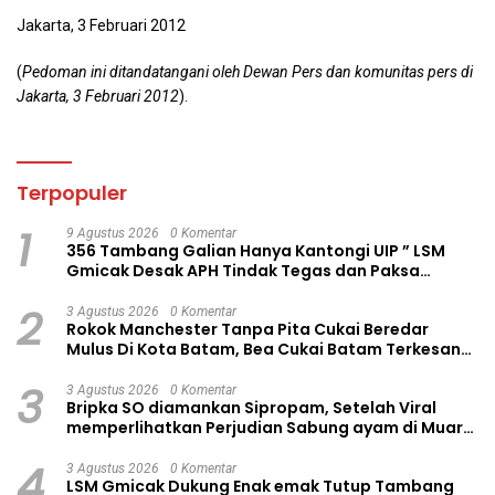
Jakarta, 3 Februari 2012
(
Pedoman ini ditandatangani oleh Dewan Pers dan komunitas pers di
Jakarta, 3 Februari 2012
).
Terpopuler
1
9 Agustus 2026
0 Komentar
356 Tambang Galian Hanya Kantongi UIP ” LSM
Gmicak Desak APH Tindak Tegas dan Paksa
Reklamasi
2
3 Agustus 2026
0 Komentar
Rokok Manchester Tanpa Pita Cukai Beredar
Mulus Di Kota Batam, Bea Cukai Batam Terkesan
Tutup Mata
3
3 Agustus 2026
0 Komentar
Bripka SO diamankan Sipropam, Setelah Viral
memperlihatkan Perjudian Sabung ayam di Muara
Sabak
4
3 Agustus 2026
0 Komentar
LSM Gmicak Dukung Enak emak Tutup Tambang