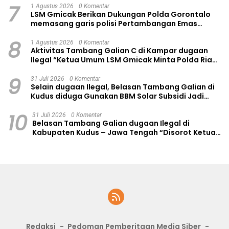
7
1 Agustus 2026
0 Komentar
LSM Gmicak Berikan Dukungan Polda Gorontalo
memasang garis polisi Pertambangan Emas
Tanpa Izin (PETI) di kawasan 3 Batu Gergaji
8
1 Agustus 2026
0 Komentar
Aktivitas Tambang Galian C di Kampar dugaan
Ilegal “Ketua Umum LSM Gmicak Minta Polda Riau
Sidak dan Lakukan Reklamasi
9
31 Juli 2026
0 Komentar
Selain dugaan Ilegal, Belasan Tambang Galian di
Kudus diduga Gunakan BBM Solar Subsidi Jadi
Perhatian LSM Gmicak
10
31 Juli 2026
0 Komentar
Belasan Tambang Galian dugaan Ilegal di
Kabupaten Kudus – Jawa Tengah “Disorot Ketua
Umum LSM Gmicak
Redaksi
Pedoman Pemberitaan Media Siber