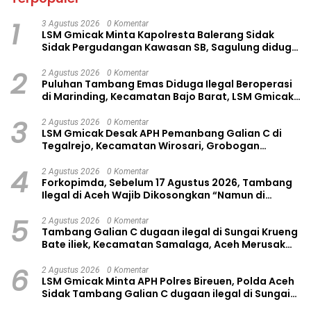
1
3 Agustus 2026
0 Komentar
LSM Gmicak Minta Kapolresta Balerang Sidak
Sidak Pergudangan Kawasan SB, Sagulung diduga
Sarang Mafia BBM Solar Subsidi
2
2 Agustus 2026
0 Komentar
Puluhan Tambang Emas Diduga Ilegal Beroperasi
di Marinding, Kecamatan Bajo Barat, LSM Gmicak
Desak APH Bertindak
3
2 Agustus 2026
0 Komentar
LSM Gmicak Desak APH Pemanbang Galian C di
Tegalrejo, Kecamatan Wirosari, Grobogan
Melakukan Reklamasi
4
2 Agustus 2026
0 Komentar
Forkopimda, Sebelum 17 Agustus 2026, Tambang
Ilegal di Aceh Wajib Dikosongkan “Namun di
sungai Krueng Bate iliek Beraktivitas
5
2 Agustus 2026
0 Komentar
Tambang Galian C dugaan ilegal di Sungai Krueng
Bate iliek, Kecamatan Samalaga, Aceh Merusak
Ekosistem disoal LSM Gmicak
6
2 Agustus 2026
0 Komentar
LSM Gmicak Minta APH Polres Bireuen, Polda Aceh
Sidak Tambang Galian C dugaan ilegal di Sungai
Krueng Bate iliek, Kecamatan Samalaga