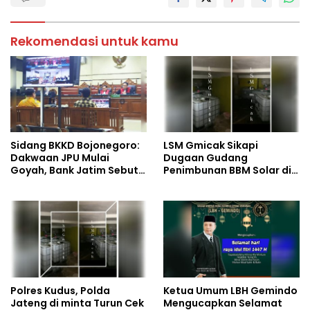
Rekomendasi untuk kamu
Sidang BKKD Bojonegoro:
LSM Gmicak Sikapi
Dakwaan JPU Mulai
Dugaan Gudang
Goyah, Bank Jatim Sebut
Penimbunan BBM Solar di
Dana Bisa Cair Tanpa RPD
Jalan Lingkar Timur,
Kabupaten Kudus, Diduga
Milik Inisial R
Polres Kudus, Polda
Ketua Umum LBH Gemindo
Jateng di minta Turun Cek
Mengucapkan Selamat