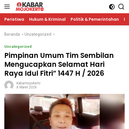
Langsung
ke
konten
Peristiwa
Hukum & Kriminal
Politik & Pemerintahan
Pe
Beranda
Uncategorized
Uncategorized
Pimpinan Umum Tim Sembilan
Mengucapkan Selamat Hari
Raya Idul Fitri” 1447 H / 2026
Kabarmojokerto
8 Maret 2026