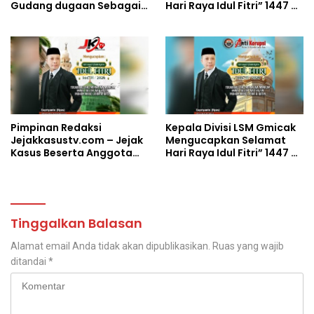
Gudang dugaan Sebagai
Hari Raya Idul Fitri” 1447 H
Tempat Penimbunan BBM
/ 2026
Solar di Jalan Lingkar
Timur
Pimpinan Redaksi
Kepala Divisi LSM Gmicak
Jejakkasustv.com – Jejak
Mengucapkan Selamat
Kasus Beserta Anggota
Hari Raya Idul Fitri” 1447 H
Mengucapkan Selamat
/ 2026
Hari Raya Idul Fitri” 1447 H
/ 2026
Tinggalkan Balasan
Alamat email Anda tidak akan dipublikasikan.
Ruas yang wajib
ditandai
*